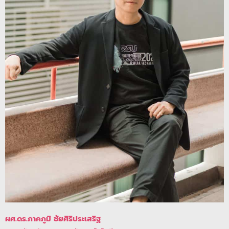
ผศ.ดร.ภาคภูมิ ชัยศิริประเสริฐ