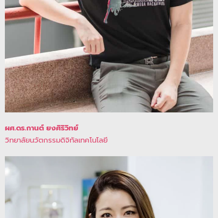
ผศ.ดร.กานต์ ยงศิริวิทย์
วิทยาลัยนวัตกรรมดิจิทัลเทคโนโลยี