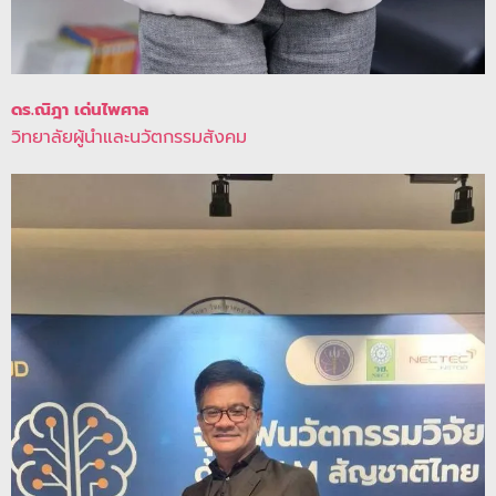
ดร.ณิฎา
เด่นไพศาล
วิทยาลัยผู้นำและนวัตกรรมสังคม