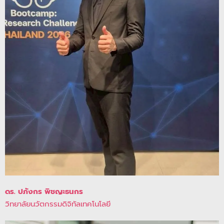
ดร. ปภังกร พิชญะธนกร
วิทยาลัยนวัตกรรมดิจิทัลเทคโนโลยี