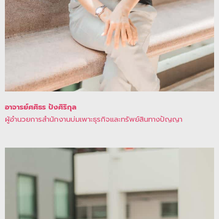
อาจารย์ศศิธร ปังศิริกุล
ผู้อำนวยการสำนักงานบ่มเพาะธุรกิจและทรัพย์สินทางปัญญา