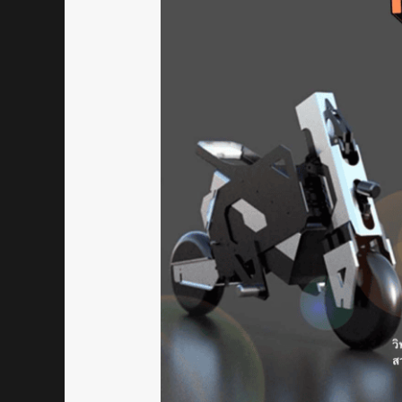
กับ
ทีม
Momen
mini
bike