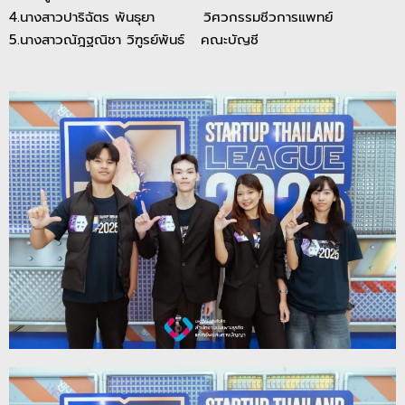
4.นางสาวปาริฉัตร พันธุยา วิศวกรรมชีวการแพทย์
5.นางสาวณัฎฐณิชา วิฑูรย์พันธ์ คณะบัญชี