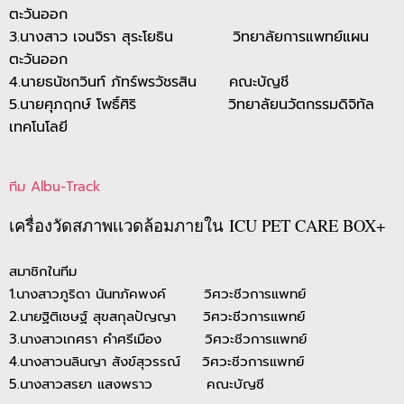
ตะวันออก
3.นางสาว เจนจิรา สุระโยธิน วิทยาลัยการแพทย์แผน
ตะวันออก
4.นายธนัชกวินท์ ภัทร์พรวัชรสิน คณะบัญชี
5.นายศุภฤกษ์ โพธิ์ศิริ วิทยาลัยนวัตกรรมดิจิทัล
เทคโนโลยี
ทีม Albu-Track
เครื่องวัดสภาพเเวดล้อมภายใน ICU PET CARE BOX+
สมาชิกในทีม
1.นางสาวภูริดา นันทภัคพงค์ วิศวะชีวการแพทย์
2.นายฐิติเชษฐ์ สุขสกุลปัญญา วิศวะชีวการแพทย์
3.นางสาวเกศรา คำศรีเมือง วิศวะชีวการแพทย์
4.นางสาวนลินญา สังข์สุวรรณ์ วิศวะชีวการแพทย์
5.นางสาวสรยา แสงพราว คณะบัญชี