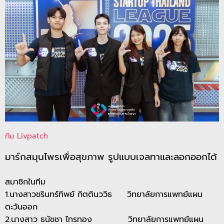
ทีม Livpatch
มาร์กสมุนไพรเพื่อสุขภาพ รูปแบบเจลทาและลอกออกได้
สมาชิกในทีม
1.นางสาวชรินทร์ทิพย์ กิตตินววิธ วิทยาลัยการแพทย์แผน
ตะวันออก
2.นางสาว ธนัชชา ไทรทอง วิทยาลัยการแพทย์แผน