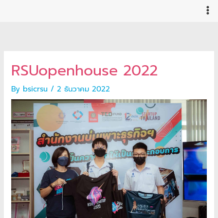
Skip
to
content
RSUopenhouse 2022
By
bsicrsu
/
2 ธันวาคม 2022