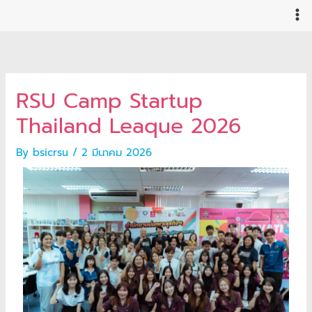
Skip
to
content
RSU Camp Startup
Thailand Leaque 2026
By
bsicrsu
/
2 มีนาคม 2026