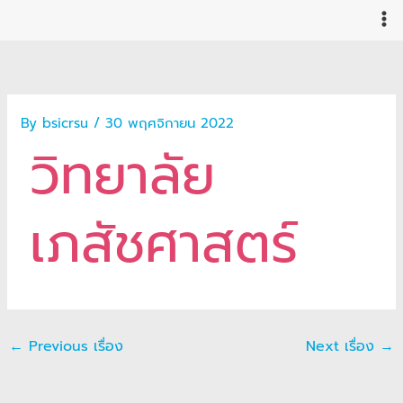
Skip
to
content
By
bsicrsu
/
30 พฤศจิกายน 2022
วิทยาลัย
เภสัชศาสตร์
←
Previous เรื่อง
Next เรื่อง
→