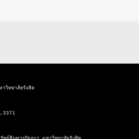
วิทยาลัยรังสิต

,3371 

พย์สินทางปัญญา มหาวิทยาลัยรังสิต