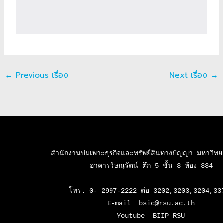
←
Previous เรื่อง
Next เรื่อง
→
สำนักงานบ่มเพาะธุรกิจและทรัพย์สินทางปัญญา มหาวิทยาล
อาคารวิษณุรัตน์ ตึก 5 ชั้น 3 ห้อง 334

โทร. 0- 2997-2222 ต่อ 3202,3203,3204,337
E-mail  bsic@rsu.ac.th

Youtube  BIIP RSU
