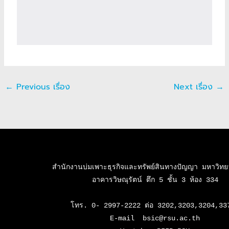
←
Previous เรื่อง
Next เรื่อง
→
สำนักงานบ่มเพาะธุรกิจและทรัพย์สินทางปัญญา มหาวิทยาล
อาคารวิษณุรัตน์ ตึก 5 ชั้น 3 ห้อง 334

โทร. 0- 2997-2222 ต่อ 3202,3203,3204,337
E-mail  bsic@rsu.ac.th
