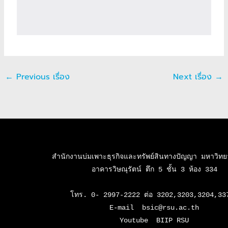
←
Previous เรื่อง
Next เรื่อง
→
สำนักงานบ่มเพาะธุรกิจและทรัพย์สินทางปัญญา มหาวิทยาล
อาคารวิษณุรัตน์ ตึก 5 ชั้น 3 ห้อง 334

โทร. 0- 2997-2222 ต่อ 3202,3203,3204,337
E-mail  bsic@rsu.ac.th

Youtube  BIIP RSU
