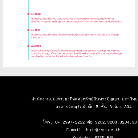
สำนักงานบ่มเพาะธุรกิจและทรัพย์สินทางปัญญา มหาวิทยาล
อาคารวิษณุรัตน์ ตึก 5 ชั้น 3 ห้อง 334

โทร. 0- 2997-2222 ต่อ 3202,3203,3204,337
E-mail  bsic@rsu.ac.th

Youtube  BIIP RSU
