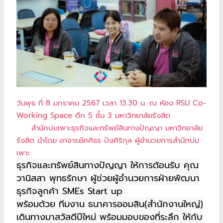
วันพุธ ที่ 8 มกราคม 2567 เวลา 13.30 น. ณ ห้อง RSU Co-
Working Space ตึก 5 ชั้น 3 มหาวิทยาลัยรังสิต
สำนักบ่มเพาะธุรกิจและทรัพย์สินทางปัญญา มหาวิทยาลัย
รังสิต นำโดย อาจารย์ศศิธร ปังศิริกุล ผู้อำนวยการสำนักบ่ม
เพาะ
ธุรกิจและทรัพย์สินทางปัญญา ให้การต้อนรับ คุณ
วานิสสา พุทธรักษา ผู้ช่วยผู้อำนวยการฝ่ายพัฒนา
ธุรกิจลูกค้า SMEs Start up
พร้อมด้วย ทีมงาน ธนาคารออมสิน(สำนักงานใหญ่)
เดินทางมาสวัสดีปีใหม่ พร้อมมอบของที่ระลึก ให้กับ