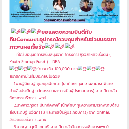
ขอแสดงความยินดีกับ
ทีมConsuct:อุปกรณ์ควบคุมสำหรับช่วยบรรเทา
ภาวะแผลเรื้อรัง
ที่ได้รับอนุมัติการสนับสนุนจาก โครงการยุววิสาหกิจเริ่มต้น (
Youth Startup Fund ) : IDEA
จำนวนเงิน 100,000 บาท
สมาชิกภายในทีมประกอบไปด้วย
1.
นายฐิติเชษฐ์ สุขสกุลปัญญา
(นักศึกษาทุนความสามารถพิเศษ
ด้านสิ่งประดิษฐ์ นวัตกรรม และการเป็นผู้ประกอบการ) จาก วิทยาลัย
วิศวกรรมชีวการแพทย์
2.นางสาวภูริดา นันทภัคพงศ์ (นักศึกษาทุนความสามารถพิเศษด้าน
สิ่งประดิษฐ์ นวัตกรรม และการเป็นผู้ประกอบการ) จาก วิทยาลัย
วิศวกรรมชีวการแพทย์
3.
นายญานวุฒิ เทศศรี
จาก วิทยาลัยวิศวกรรมชีวการแพทย์