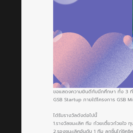
ขอแสดงความยินดีกับนึกศึกษา ทั้ง 3 
GSB Startup ภายใต้โครงการ GSB Mi
ได้รับรางวัลดังต่อไปนี้
1.รางวัลชนะเลิศ ทีม ก๋วยเตี๋ยวก๋วยใจ
2.รองชนะเลิศอันดับ 1 ทีม ลูกชิ้นไก่ชิ