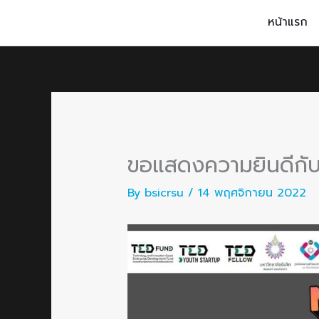
Skip
หน้าแรก
to
content
ขอแสดงความยินดีกั
By
bsicrsu
/
14 พฤศจิกายน 2022