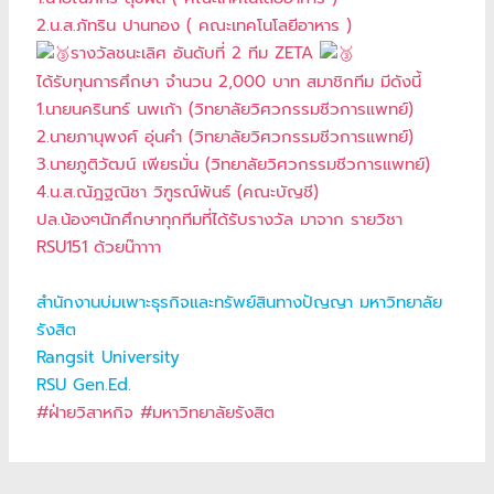
2.น.ส.ภัทริน ปานทอง ( คณะเทคโนโลยีอาหาร )
รางวัลชนะเลิศ อันดับที่ 2 ทีม ZETA
ได้รับทุนการศึกษา จำนวน 2,000 บาท สมาชิกทีม มีดังนี้
1.นายนครินทร์ นพเก้า (วิทยาลัยวิศวกรรมชีวการแพทย์)
2.นายภานุพงศ์ อุ่นคำ (วิทยาลัยวิศวกรรมชีวการแพทย์)
3.นายภูติวัฒน์ เพียรมั่น (วิทยาลัยวิศวกรรมชีวการแพทย์)
4.น.ส.ณัฎฐณิชา วิฑูรณ์พันธ์ (คณะบัญชี)
ปล.น้องๆนักศึกษาทุกทีมที่ได้รับรางวัล มาจาก รายวิชา
RSU151 ด้วยน๊าาาา
สำนักงานบ่มเพาะธุรกิจและทรัพย์สินทางปัญญา มหาวิทยาลัย
รังสิต
Rangsit University
RSU Gen.Ed.
#ฝ่ายวิสาหกิจ #มหาวิทยาลัยรังสิต