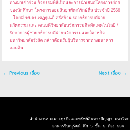
ทางมาเข้าร่วม กิจกรรมพิธีเปิดและการนำเสนอโครงการย่อย
ของนักศึกษา โครงการออมสินยุวพัฒน์รักษ์ถิ่น ประจำปี 2568
โดยมี รศ.ดร.เชฏฐเนติ ศรีสอ้าน รองอธิการบดีฝ่าย
นวัตกรรม และ คณบดีวิทยาลัยนวัตกรรมดิจทัลเทคโนโลยี /
รักษาการผู้ช่วยอธิการบดีฝ่ายนวัตกรรมและวิสาหกิจ
มหาวิทยาลัยรังสิต กล่าวต้อนรับผู้บริหารจากทางธนาคาร
ออมสิน
←
Previous เรื่อง
Next เรื่อง
→
สำนักงานบ่มเพาะธุรกิจและทรัพย์สินทางปัญญา มหาวิทยาล
อาคารวิษณุรัตน์ ตึก 5 ชั้น 3 ห้อง 334
